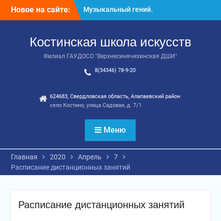
Перейти
Новое на сайте:
Музыкальный гений.
к
Поздравляем!
содержимому
Поздравляем наших
Костинская школа искусств
звездочек!
Филиал ГАУДОСО "Верхнесинячихинская ДШИ"
8(34346) 78-9-20
624683, Свердловская область, Алапаевский район
село Костино, улица Садовая, д. 7/1
Меню
Главная
2020
Апрель
7
Расписание дистанционных занятий
Расписание дистанционных занятий